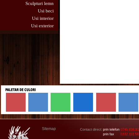
Sculpturi lemn
Usi beci
Usi interior
Usi exterior
Sitemap
Contact direct:
prin telefon
0745.838.8
prin fax
0332.110.58